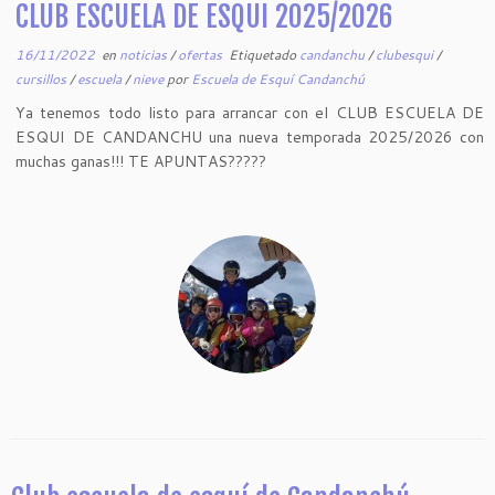
CLUB ESCUELA DE ESQUI 2025/2026
16/11/2022
en
noticias
/
ofertas
Etiquetado
candanchu
/
clubesqui
/
cursillos
/
escuela
/
nieve
por
Escuela de Esquí Candanchú
Ya tenemos todo listo para arrancar con el CLUB ESCUELA DE
ESQUI DE CANDANCHU una nueva temporada 2025/2026 con
muchas ganas!!! TE APUNTAS?????