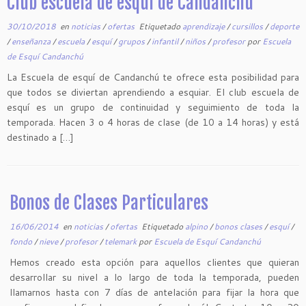
Club escuela de esquí de Candanchú
30/10/2018
en
noticias
/
ofertas
Etiquetado
aprendizaje
/
cursillos
/
deporte
/
enseñanza
/
escuela
/
esquí
/
grupos
/
infantil
/
niños
/
profesor
por
Escuela
de Esquí Candanchú
La Escuela de esquí de Candanchú te ofrece esta posibilidad para
que todos se diviertan aprendiendo a esquiar. El club escuela de
esquí es un grupo de continuidad y seguimiento de toda la
temporada. Hacen 3 o 4 horas de clase (de 10 a 14 horas) y está
destinado a […]
Bonos de Clases Particulares
16/06/2014
en
noticias
/
ofertas
Etiquetado
alpino
/
bonos clases
/
esquí
/
fondo
/
nieve
/
profesor
/
telemark
por
Escuela de Esquí Candanchú
Hemos creado esta opción para aquellos clientes que quieran
desarrollar su nivel a lo largo de toda la temporada, pueden
llamarnos hasta con 7 días de antelación para fijar la hora que