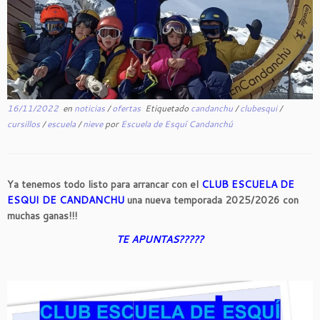
16/11/2022
en
noticias
/
ofertas
Etiquetado
candanchu
/
clubesqui
/
cursillos
/
escuela
/
nieve
por
Escuela de Esquí Candanchú
Ya tenemos todo listo para arrancar con el
CLUB ESCUELA DE
ESQUI DE CANDANCHU
una nueva temporada 2025/2026 con
muchas ganas!!!
TE APUNTAS?????