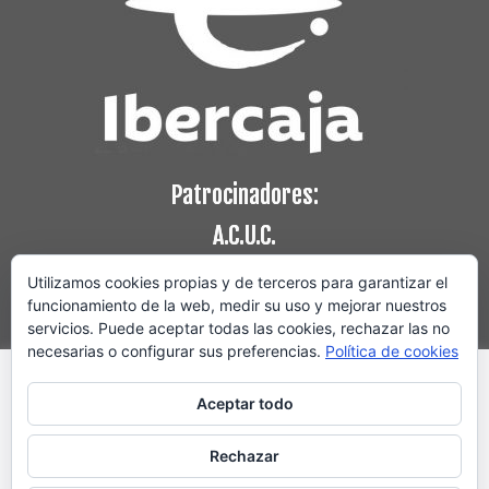
Patrocinadores:
A.C.U.C.
Utilizamos cookies propias y de terceros para garantizar el
funcionamiento de la web, medir su uso y mejorar nuestros
servicios. Puede aceptar todas las cookies, rechazar las no
necesarias o configurar sus preferencias.
Política de cookies
Utilizamos cookies propias y de terceros para mejorar
nuestros servicios mediante el análisis de sus hábitos de
Aceptar todo
navegación. Puede aceptar las cookies haciendo clic en el
botón "Aceptar", denegar el permiso pulsando en
Rechazar
"Rechazar" o bien configurarlas según sus preferencias.