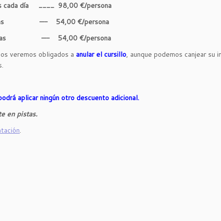
s cada día ____ 98,00 €/persona
2 horas —- 54,00 €/persona
2 horas —- 54,00 €/persona
nos veremos obligados a
anular el cursillo
, aunque podemos canjear su 
s.
odrá aplicar ningún otro descuento adicional.
e en pistas.
atación
.